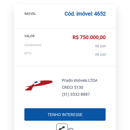
Cód. imóvel: 4652
IMOVEL
VALOR
R$ 750.000,00
Condomínio
R$ 0,00
IPTU
R$ 0,00
Prado imóveis LTDA
CRECI 5130
(31) 3332-8887
TENHO INTERESSE
share