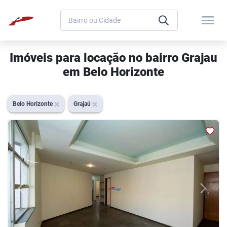
menu
Imóveis para locação no bairro Grajau
em Belo Horizonte
Belo Horizonte
Grajaú
arrow_back_ios
arrow_forward_ios
Previous
Next